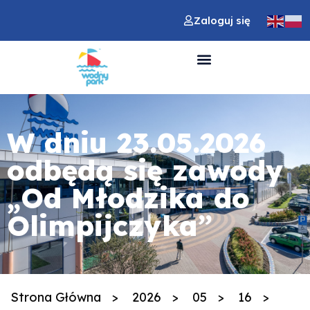
Zaloguj się
W dniu 23.05.2026
odbędą się zawody
„Od Młodzika do
Olimpijczyka”
Strona Główna
>
2026
>
05
>
16
>